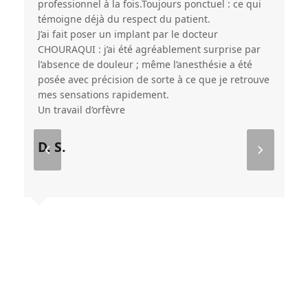
professionnel à la fois.Toujours ponctuel : ce qui
témoigne déjà du respect du patient.
J’ai fait poser un implant par le docteur
CHOURAQUI : j’ai été agréablement surprise par
l’absence de douleur ; même l’anesthésie a été
posée avec précision de sorte à ce que je retrouve
mes sensations rapidement.
Un travail d’orfèvre
D. S.
Next
Previo
Slide
Slide